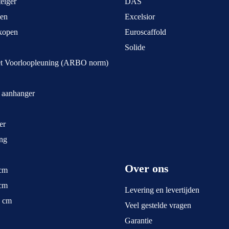
eiger
DAS
pen
Excelsior
kopen
Euroscaffold
Solide
et Voorloopleuning (ARBO norm)
t aanhanger
er
ng
Over ons
 cm
 cm
Levering en levertijden
5 cm
Veel gestelde vragen
Garantie