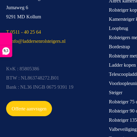
Altrex kamerst
Jumaweg 6
Rolsteiger ko
9291 MD Kollum
Kamersteiger 
Loopbrug
T 0511 - 40 25 64
Rolsteigers m
E info@laddersenrolsteigers.nl
Bordestrap
9,5
Rolsteiger me
Ladder kopen
KvK : 85805386
Telescoopladd
BTW : NL863748272.B01
Voorloopleuni
Bank : NL36 INGB 0675 9391 19
Steiger
Rolsteiger 75
Offerte aanvragen
Rolsteiger 90
Rolsteiger 13
Valbeveiliging