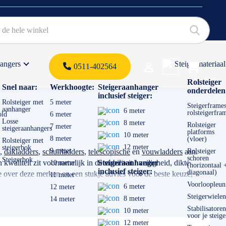
hangers
Steigermateriaal
Products 
0511-402564
 offerte
Rolsteiger
Snel naar:
Werkhoogte:
Steigeraanhanger
onderdelen
inclusief steiger:
Rolsteiger met
5 meter
Steigerframes
aanhanger
6 meter
rolsteigerfra
old
6 meter
Losse
8 meter
Rolsteiger
7 meter
steigeraanhangers
platforms
10 meter
8 meter
(vloer)
Rolsteiger met
12 meter
steigerbok
9 meter
,
dakladders
,
schuifladders
,
telescopische
en
vouwladders
aan.
Rolsteiger
schoren
Steigerbok
aliteit zit voornamelijk in de stabiliteit / veiligheid, dikte
Steigeraanhanger
10 meter
(horizontaal 
inclusief steiger:
diagonaal)
 over deze merken en een stukje advies voor de beste keuze,
11 meter
Voorloopleun
6 meter
12 meter
Steigerwielen
8 meter
14 meter
voor gaat gebruiken. Transporteert u de ladder veel? Dan is een
Stabilisatoren
10 meter
voor je steige
12 meter