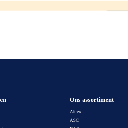
ar. U kunt ons bereiken op het nummer: 0511-402564. Een mail sturen is
een
Ons assortiment
Altrex
ASC