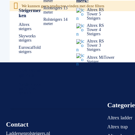
merk:
meter
Mocht u er echt niet uitkomen, dan staan wij altijd voor u kla
We kunnen geen producten vinden met deze filters
Rolsteigers 13
Altrex RS
Steigermer
meter
Tower 5
ken
Steigers
Rolsteigers 14
meter
Altrex
Altrex RS
steigers
Tower 4
Steigers
Skyworks
steigers
Altrex RS
Tower 3
Euroscaffold
Steigers
steigers
Altrex MiTower
Steiger
Doe-het-zelf
gebruik:
Steigers voor
particulier
gebruik
Categori
Altrex ladder
Contact
Altrex trap
Laddersenrolsteigers.nl