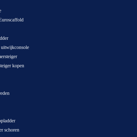
e
Euroscaffold
dder
 uitwijkconsole
rsteiger
teiger kopen
treden
opladder
ger schoren