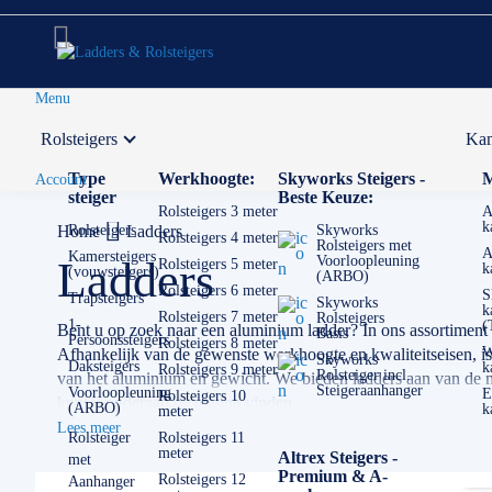
Menu
Rolsteigers
Kam
Voor 12:00 uur besteld,
volgende werkdag in huis
Type
Werkhoogte:
Skyworks Steigers -
M
Account
steiger
Beste Keuze:
Rolsteigers 3 meter
A
k
Home
Rolsteigers
Ladders
Skyworks
Rolsteigers 4 meter
Rolsteigers met
A
Kamersteigers
Voorloopleuning
Ladders
Rolsteigers 5 meter
k
(vouwsteigers)
(ARBO)
Rolsteigers 6 meter
S
Trapsteigers
Skyworks
k
Rolsteigers 7 meter
Rolsteigers
1-
(
Bent u op zoek naar een aluminium ladder? In ons assortiment
Basis
Persoonssteigers
Rolsteigers 8 meter
W
Afhankelijk van de gewenste werkhoogte en kwaliteitseisen, is vo
Skyworks
Daksteigers
k
Rolsteigers 9 meter
Rolsteiger incl.
van het aluminium en gewicht. We bieden ladders aan van de m
Steigeraanhanger
Voorloopleuning
E
Rolsteigers 10
kunt u onderaan de pagina vinden.
(ARBO)
k
meter
Lees meer
Als het om ladders gaat is de keuze echt enorm. Het is erg bel
Rolsteiger
Rolsteigers 11
meter
Altrex Steigers -
met
kleine en lichte ladder misschien het beste. Heeft u veel geva
Premium & A-
Rolsteigers 12
Aanhanger