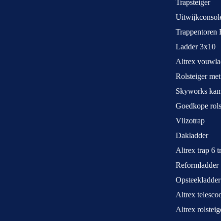
Trapsteiger
Uitwijkconsol
Trappentoren 
Ladder 3x10
Altrex vouwla
Rolsteiger met
Skyworks kame
Goedkope rols
Vlizotrap
Dakladder
Altrex trap 6 
Reformladder
Opsteekladder
Altrex telesco
Altrex rolstei