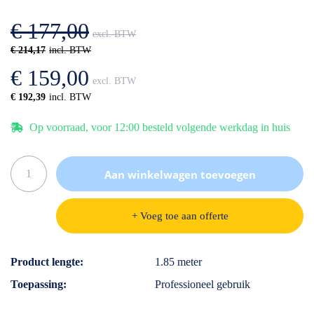
afbeeldingen-
de
gallerij
afbeeldingen-
€ 177,00
gallerij
€ 214,17
€ 159,00
€ 192,39
Op voorraad, voor 12:00 besteld volgende werkdag in huis
Aan winkelwagen toevoegen
+ Voeg toe aan offerte
Specificaties
Product lengte
1.85 meter
Toepassing
Professioneel gebruik