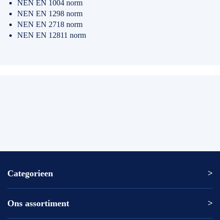
NEN EN 1004 norm
NEN EN 1298 norm
NEN EN 2718 norm
NEN EN 12811 norm
Categorieen
Ons assortiment
Altrex ladder
Altrex trap