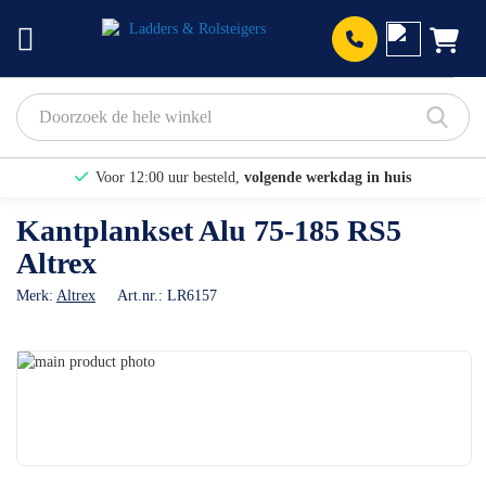
Prod
Voor 12:00 uur besteld,
volgende werkdag in huis
Bekijk hier onze Actiepagina
Kantplankset Alu 75-185 RS5
Altrex
Binnen 1 dag een
gratis offerte
Merk:
Altrex
Art.nr.:
LR6157
Ga
naar
Ga
het
naar
einde
het
van
begin
de
van