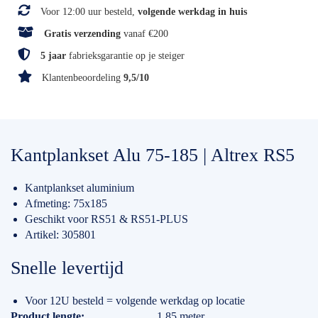
Voor 12:00 uur besteld,
volgende werkdag in huis
Gratis verzending
vanaf €200
5 jaar
fabrieksgarantie op je steiger
Klantenbeoordeling
9,5/10
Kantplankset Alu 75-185 | Altrex RS5
Kantplankset aluminium
Afmeting: 75x185
Geschikt voor RS51 & RS51-PLUS
Artikel: 305801
Snelle levertijd
Voor 12U besteld = volgende werkdag op locatie
Specificaties
Product lengte
1.85 meter