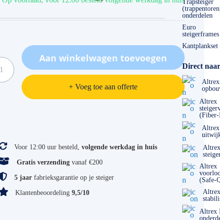
Trapsteiger
(trappentoren
onderdelen
Euro
steigerframes
Kantplankset
Aan winkelwagen toevoegen
Direct naar
Altrex
+ Voeg toe aan offerte
opbou
Altrex
steiger
(Fiber
ificaties
Altrex
uitwij
Voor 12:00 uur besteld,
volgende werkdag in huis
Altre
steige
Gratis verzending
vanaf €200
Altrex
voorlo
5 jaar
fabrieksgarantie op je steiger
(Safe-
Altre
Klantenbeoordeling
9,5/10
stabil
Altrex
onderd