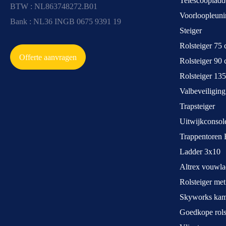
Telescoopladd
BTW : NL863748272.B01
Voorloopleuni
Bank : NL36 INGB 0675 9391 19
Steiger
Rolsteiger 75
Offerte aanvragen
Rolsteiger 90
Rolsteiger 13
Valbeveiliging
Trapsteiger
Uitwijkconsol
Trappentoren 
Ladder 3x10
Altrex vouwla
Rolsteiger met
Skyworks kame
Goedkope rols