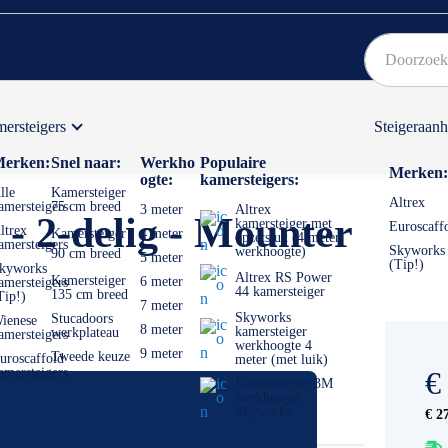
ersteigers
Steigeraan
Bekijk hier onze Actiepagina
Binnen 1 dag een
gratis
erken:
Snel naar:
Werkho
Populaire
Merken:
ogte:
kamersteigers:
lle
Kamersteiger
Altrex
amersteigers
75 cm breed
3 meter
Altrex
 - 2-delig - Mounter
kamersteiger met
Euroscaff
ltrex
Kamersteiger
4 meter
opzetstuk (4 meter
amersteigers
Skyworks
werkhoogte)
90 cm breed
5 meter
(Tip!)
kyworks
Altrex RS Power
Kamersteiger
6 meter
amersteigers
44 kamersteiger
135 cm breed
Tip!)
7 meter
Skyworks
Stucadoors
ienese
8 meter
kamersteiger
werkplateau
amersteigers
werkhoogte 4
9 meter
Tweede keuze
uroscaffold
meter (met luik)
amersteigers
€
Kamersteiger 3M
werkhoogte
Skyworks
€ 2