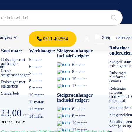
hangers
Steigermateriaal
Products 
0511-402564
 offerte
Rolsteiger
Snel naar:
Werkhoogte:
Steigeraanhanger
onderdelen
inclusief steiger:
Rolsteiger met
5 meter
Steigerframes
aanhanger
6 meter
rolsteigerfra
old
6 meter
Losse
8 meter
Rolsteiger
7 meter
steigeraanhangers
platforms
10 meter
8 meter
(vloer)
Rolsteiger met
12 meter
steigerbok
9 meter
Rolsteiger
schoren
Steigerbok
Steigeraanhanger
10 meter
(horizontaal 
inclusief steiger:
diagonaal)
11 meter
Voorloopleun
6 meter
12 meter
 23,00
Steigerwielen
8 meter
14 meter
Stabilisatoren
7,83
10 meter
voor je steige
12 meter
Op voorraad, voor 12:00 besteld volgende werkdag in huis