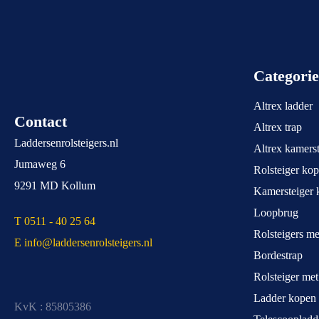
Categori
Altrex ladder
Contact
Altrex trap
Laddersenrolsteigers.nl
Altrex kamerst
Jumaweg 6
Rolsteiger ko
9291 MD Kollum
Kamersteiger 
Loopbrug
T 0511 - 40 25 64
Rolsteigers m
E info@laddersenrolsteigers.nl
Bordestrap
Rolsteiger me
Ladder kopen
KvK : 85805386