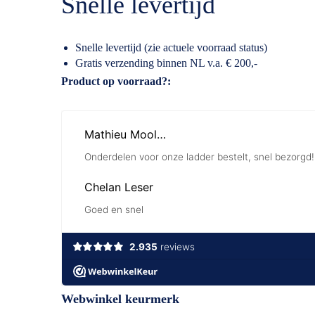
Snelle levertijd
Snelle levertijd (zie actuele voorraad status)
Gratis verzending binnen NL v.a. € 200,-
Specificaties
Product op voorraad?
Webwinkel keurmerk