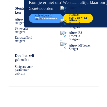
afbeeldingen-
de
merk:
meter
Kom je er niet uit? We staan altijd klaar om 
gallerij
afbeeldingen-
Rolsteigers 13
beantwoorden!
Altrex RS
Steigermer
meter
gallerij
Tower 5
ken
Steigers
Rolsteigers 14
Offerte aanvragen
0511 - 40 25 64
meter
Altrex
Altrex RS
steigers
Tower 4
Steigers
Skyworks
steigers
Altrex RS
Tower 3
Euroscaffold
Steigers
steigers
Altrex MiTower
Steiger
Doe-het-zelf
gebruik:
Steigers voor
particulier
gebruik