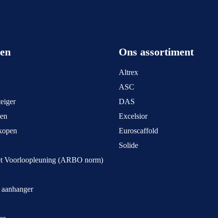
een
Ons assortiment
Altrex
ASC
eiger
DAS
pen
Excelsior
kopen
Euroscaffold
Solide
et Voorloopleuning (ARBO norm)
t aanhanger