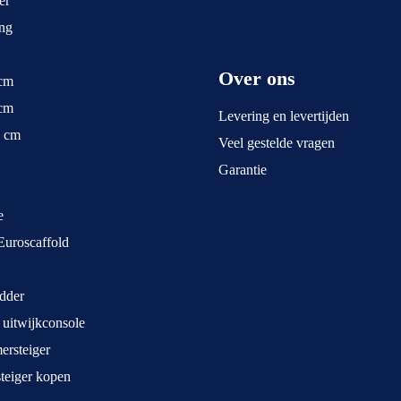
er
ng
Over ons
 cm
 cm
Levering en levertijden
5 cm
Veel gestelde vragen
Garantie
e
Euroscaffold
dder
 uitwijkconsole
rsteiger
teiger kopen