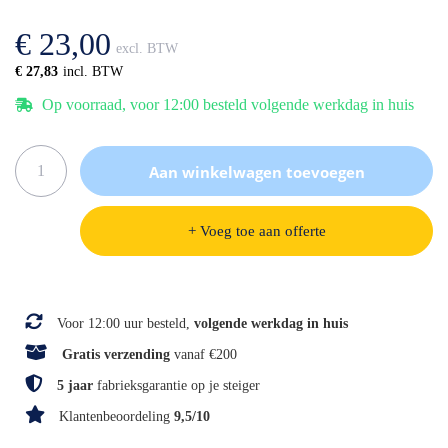
afbeeldingen-
de
gallerij
afbeeldingen-
€ 23,00
gallerij
€ 27,83
Op voorraad, voor 12:00 besteld volgende werkdag in huis
Aan winkelwagen toevoegen
+ Voeg toe aan offerte
Specificaties
Voor 12:00 uur besteld,
volgende werkdag in huis
Gratis verzending
vanaf €200
5 jaar
fabrieksgarantie op je steiger
Klantenbeoordeling
9,5/10