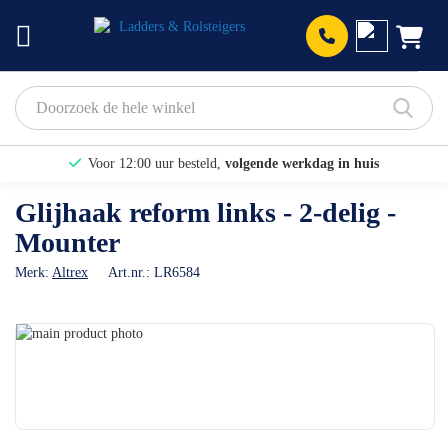
Prod
Voor 12:00 uur besteld,
volgende werkdag in huis
Bekijk hier onze Actiepagina
Glijhaak reform links - 2-delig -
Mounter
Binnen 1 dag een
gratis offerte
Merk:
Altrex
Art.nr.:
LR6584
Ga
naar
Ga
het
naar
einde
het
van
begin
de
van