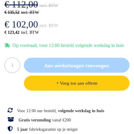
€ 112,00
gallerij
€ 135,52
€ 102,00
€ 123,42
Op voorraad, voor 12:00 besteld volgende werkdag in huis
Aan winkelwagen toevoegen
+ Voeg toe aan offerte
Specificaties
Voor 12:00 uur besteld,
volgende werkdag in huis
Gratis verzending
vanaf €200
5 jaar
fabrieksgarantie op je steiger