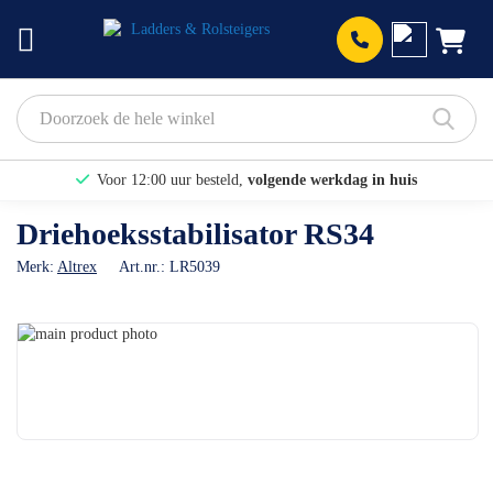
Prod
Voor 12:00 uur besteld,
volgende werkdag in huis
Bekijk hier onze Actiepagina
Driehoeksstabilisator RS34
Binnen 1 dag een
gratis offerte
Merk:
Altrex
Art.nr.:
LR5039
Ga
naar
Ga
het
naar
einde
het
van
begin
de
van
afbeeldingen-
de
gallerij
afbeeldingen-