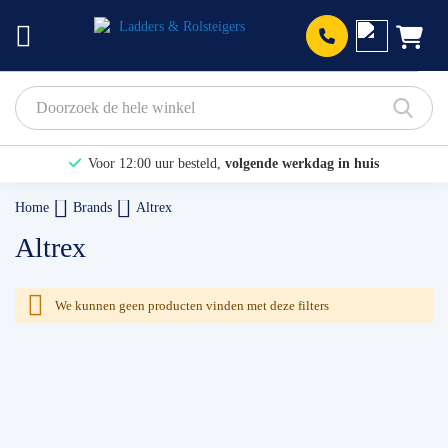
Prod
Voor 12:00 uur besteld,
volgende werkdag in huis
Bekijk hier onze Actiepagina
Home
Brands
Altrex
Binnen 1 dag een
gratis offerte
Altrex
We kunnen geen producten vinden met deze filters