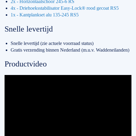
2x - Horizontaalschoor 245-6 RS
4x - Driehoeksstabilisator Easy-Lock® rood gecoat RS5
1x - Kantplankset alu 135-245 RS5
Snelle levertijd
Snelle levertijd (zie actuele voorraad status)
Gratis verzending binnen Nederland (m.u.v. Waddeneilanden)
Productvideo