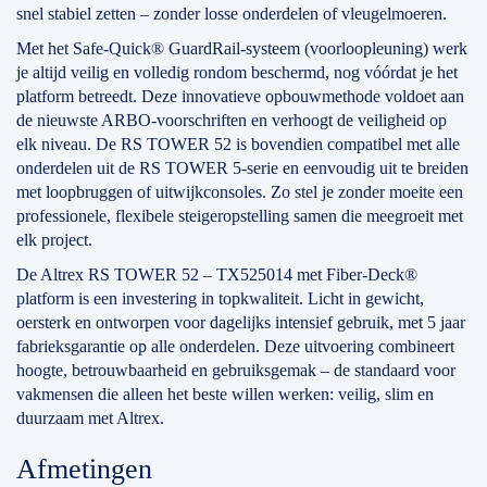
snel stabiel zetten – zonder losse onderdelen of vleugelmoeren.
Met het Safe-Quick® GuardRail-systeem (voorloopleuning) werk
je altijd veilig en volledig rondom beschermd, nog vóórdat je het
platform betreedt. Deze innovatieve opbouwmethode voldoet aan
de nieuwste ARBO-voorschriften en verhoogt de veiligheid op
elk niveau. De RS TOWER 52 is bovendien compatibel met alle
onderdelen uit de RS TOWER 5-serie en eenvoudig uit te breiden
met loopbruggen of uitwijkconsoles. Zo stel je zonder moeite een
professionele, flexibele steigeropstelling samen die meegroeit met
elk project.
De Altrex RS TOWER 52 – TX525014 met Fiber-Deck®
platform is een investering in topkwaliteit. Licht in gewicht,
oersterk en ontworpen voor dagelijks intensief gebruik, met 5 jaar
fabrieksgarantie op alle onderdelen. Deze uitvoering combineert
hoogte, betrouwbaarheid en gebruiksgemak – de standaard voor
vakmensen die alleen het beste willen werken: veilig, slim en
duurzaam met Altrex.
Afmetingen