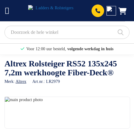
Prod
Voor 12:00 uur besteld,
volgende werkdag in huis
Bekijk hier onze Actiepagina
Altrex Rolsteiger RS52 135x245
7,2m werkhoogte Fiber-Deck®
Binnen 1 dag een
gratis offerte
Merk:
Altrex
Art.nr.:
LR2979
Ga
naar
Ga
het
naar
einde
het
van
begin
de
van