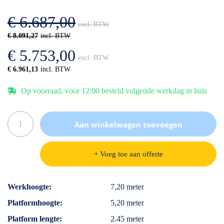
afbeeldingen-
de
gallerij
afbeeldingen-
€ 6.687,00
gallerij
€ 8.091,27
€ 5.753,00
€ 6.961,13
Op voorraad, voor 12:00 besteld volgende werkdag in huis
Aan winkelwagen toevoegen
+ Voeg toe aan offerte
Specificaties
Werkhoogte
7,20 meter
Platformhoogte
5,20 meter
Platform lengte
2.45 meter