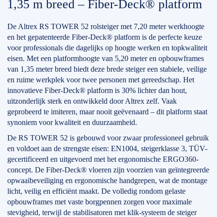
1,35 m breed – Fiber-Deck® platform
De Altrex RS TOWER 52 rolsteiger met 7,20 meter werkhoogte
en het gepatenteerde Fiber-Deck® platform is de perfecte keuze
voor professionals die dagelijks op hoogte werken en topkwaliteit
eisen. Met een platformhoogte van 5,20 meter en opbouwframes
van 1,35 meter breed biedt deze brede steiger een stabiele, veilige
en ruime werkplek voor twee personen met gereedschap. Het
innovatieve Fiber-Deck® platform is 30% lichter dan hout,
uitzonderlijk sterk en ontwikkeld door Altrex zelf. Vaak
geprobeerd te imiteren, maar nooit geëvenaard – dit platform staat
synoniem voor kwaliteit en duurzaamheid.
De RS TOWER 52 is gebouwd voor zwaar professioneel gebruik
en voldoet aan de strengste eisen: EN1004, steigerklasse 3, TÜV-
gecertificeerd en uitgevoerd met het ergonomische ERGO360-
concept. De Fiber-Deck® vloeren zijn voorzien van geïntegreerde
opwaaibeveiliging en ergonomische handgrepen, wat de montage
licht, veilig en efficiënt maakt. De volledig rondom gelaste
opbouwframes met vaste borgpennen zorgen voor maximale
stevigheid, terwijl de stabilisatoren met klik-systeem de steiger