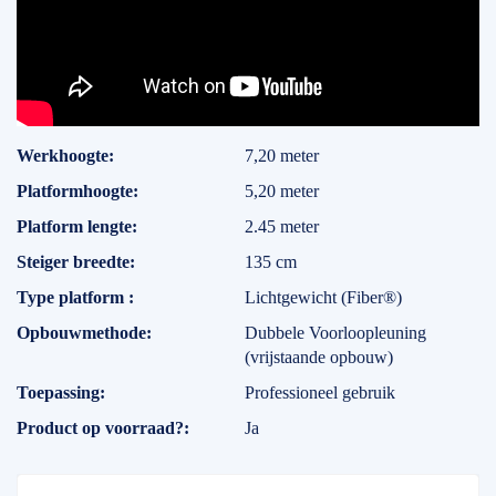
Specificaties
Werkhoogte
7,20 meter
Platformhoogte
5,20 meter
Platform lengte
2.45 meter
Steiger breedte
135 cm
Type platform
Lichtgewicht (Fiber®)
Opbouwmethode
Dubbele Voorloopleuning
(vrijstaande opbouw)
Toepassing
Professioneel gebruik
Product op voorraad?
Ja