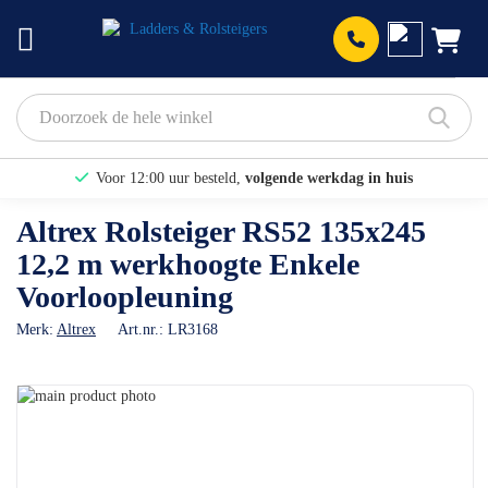
Prod
Voor 12:00 uur besteld,
volgende werkdag in huis
Bekijk hier onze Actiepagina
Altrex Rolsteiger RS52 135x245
12,2 m werkhoogte Enkele
Binnen 1 dag een
gratis offerte
Voorloopleuning
Merk:
Altrex
Art.nr.:
LR3168
Ga
naar
Ga
het
naar
einde
het
van
begin