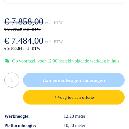
de
van
afbeeldingen-
de
gallerij
afbeeldingen-
€ 7.858,00
gallerij
€ 9.508,18
€ 7.484,00
€ 9.055,64
Op voorraad, voor 12:00 besteld volgende werkdag in huis
Aan winkelwagen toevoegen
+ Voeg toe aan offerte
Specificaties
Werkhoogte
12,20 meter
Platformhoogte
10,20 meter