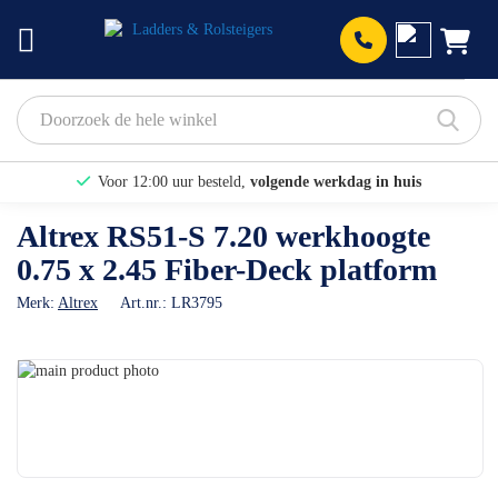
Prod
Voor 12:00 uur besteld,
volgende werkdag in huis
Bekijk hier onze Actiepagina
Altrex RS51-S 7.20 werkhoogte
0.75 x 2.45 Fiber-Deck platform
Binnen 1 dag een
gratis offerte
Merk:
Altrex
Art.nr.:
LR3795
Ga
naar
Ga
het
naar
einde
het
van
begin
de
van