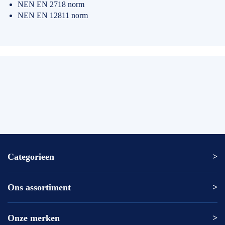
NEN EN 2718 norm
NEN EN 12811 norm
Categorieen
Ons assortiment
Altrex ladder
Altrex trap
Altrex kamersteiger
Onze merken
Altrex