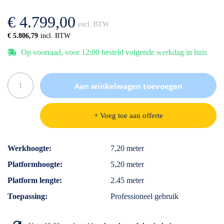
afbeeldingen-
de
gallerij
afbeeldingen-
€ 4.799,00
gallerij
€ 5.806,79
Op voorraad, voor 12:00 besteld volgende werkdag in huis
Aan winkelwagen toevoegen
+ Voeg toe aan offerte
Specificaties
Werkhoogte
7,20 meter
Platformhoogte
5,20 meter
Platform lengte
2.45 meter
Toepassing
Professioneel gebruik