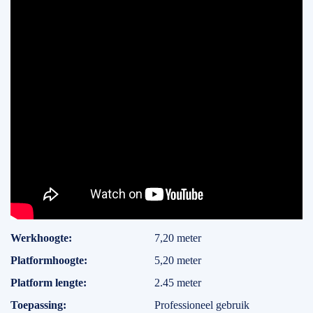
Specificaties
Werkhoogte
7,20 meter
Platformhoogte
5,20 meter
Platform lengte
2.45 meter
Toepassing
Professioneel gebruik