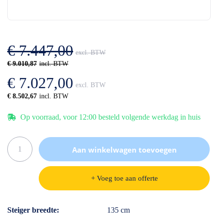
einde
het
van
begin
de
van
afbeeldingen-
de
gallerij
afbeeldingen-
€ 7.447,00
gallerij
€ 9.010,87
€ 7.027,00
€ 8.502,67
Op voorraad, voor 12:00 besteld volgende werkdag in huis
Aan winkelwagen toevoegen
+ Voeg toe aan offerte
Specificaties
Steiger breedte
135 cm