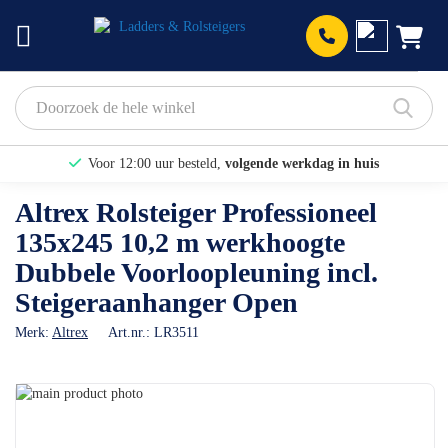
Prod
Voor 12:00 uur besteld,
volgende werkdag in huis
Bekijk hier onze Actiepagina
Altrex Rolsteiger Professioneel
135x245 10,2 m werkhoogte
Binnen 1 dag een
gratis offerte
Dubbele Voorloopleuning incl.
Steigeraanhanger Open
Merk:
Altrex
Art.nr.:
LR3511
Ga
naar
Ga
het
naar