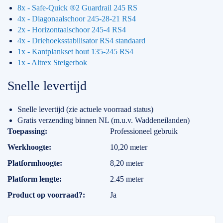
8x - Safe-Quick ®2 Guardrail 245 RS
4x - Diagonaalschoor 245-28-21 RS4
2x - Horizontaalschoor 245-4 RS4
4x - Driehoeksstabilisator RS4 standaard
1x - Kantplankset hout 135-245 RS4
1x - Altrex Steigerbok
Snelle levertijd
Snelle levertijd (zie actuele voorraad status)
Gratis verzending binnen NL (m.u.v. Waddeneilanden)
Specificaties
Toepassing
Professioneel gebruik
Werkhoogte
10,20 meter
Platformhoogte
8,20 meter
Platform lengte
2.45 meter
Product op voorraad?
Ja