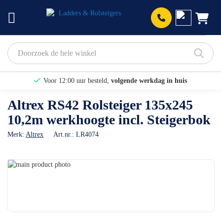
Prod
Voor 12:00 uur besteld,
volgende werkdag in huis
Bekijk hier onze Actiepagina
Altrex RS42 Rolsteiger 135x245
10,2m werkhoogte incl. Steigerbok
Binnen 1 dag een
gratis offerte
Merk:
Altrex
Art.nr.:
LR4074
Ga
naar
Ga
het
naar
einde
het
van
begin
de
van