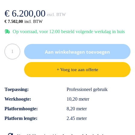
afbeeldingen-
de
gallerij
afbeeldingen-
€ 6.200,00
gallerij
€ 7.502,00
Op voorraad, voor 12:00 besteld volgende werkdag in huis
Aan winkelwagen toevoegen
+ Voeg toe aan offerte
Specificaties
Toepassing
Professioneel gebruik
Werkhoogte
10,20 meter
Platformhoogte
8,20 meter
Platform lengte
2.45 meter