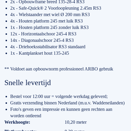
2x - Opbouwframe breed 135-28-4 RS3
2x - Safe-Quick® 2 Voorloopleuning 2.45m RS3
4x - Wielstaander met wiel Ø 200 mm RS3
4x - Houten platform 245 met luik RS3
1x - Houten platform 245 zonder luik RS3
12x - Horizontaalschoor 245-4 RS3
14x - Diagonaalschoor 245-4 RS3
4x - Driehoeksstabilisator RS3 standaard
1x - Kantplankset hout 135-245
** Voldoet aan opbouwnorm professioneel ARBO gebruik
Snelle levertijd
Bestel voor 12:00 uur = volgende werkdag geleverd;
Gratis verzending binnen Nederland (m.u.v. Waddeneilanden)
Foto's geven een impressie en kunnen geen rechten aan
worden ontleend
Specificaties
Werkhoogte
10,20 meter