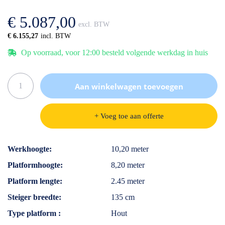
afbeeldingen-
de
gallerij
afbeeldingen-
€ 5.087,00
gallerij
€ 6.155,27
Op voorraad, voor 12:00 besteld volgende werkdag in huis
Aan winkelwagen toevoegen
+ Voeg toe aan offerte
Specificaties
Werkhoogte
10,20 meter
Platformhoogte
8,20 meter
Platform lengte
2.45 meter
Steiger breedte
135 cm
Type platform
Hout