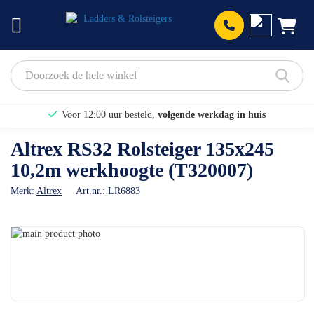
Prod
Voor 12:00 uur besteld,
volgende werkdag in huis
Bekijk hier onze Actiepagina
Altrex RS32 Rolsteiger 135x245
10,2m werkhoogte (T320007)
Binnen 1 dag een
gratis offerte
Merk:
Altrex
Art.nr.:
LR6883
Ga
naar
Ga
het
naar
einde
het
van
begin
de
van