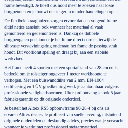
frame bevestigd. Je hoeft dus nooit meer te zoeken naar losse
borgpennen en je bouwt de steiger in minder handelingen op.
De flexibele kraagbuizen zorgen ervoor dat een volgend frame
altijd netjes aansluit, ook wanneer het materiaal al vaak
gemonteerd en gedemonteerd is. Dankzij de dubbele
borgpengaten positioneer je het frame direct correct, terwijl de
slijtvaste verstevigingsring onderaan het frame de passing strak
houdt. Dit voorkomt speling en draagt bij aan een stabiele
werkvloer.
Het frame heeft 4 sporten met een sportafstand van 28 cm en is
bedoeld om je rolsteiger ongeveer 1 meter werkhoogte te
verhogen. Met een buiswanddikte van 2 mm, EN-1004
certificering en TÜV-goedkeuring werk je aantoonbaar volgens
professionele veiligheidsnormen. Uiteraard ontvang je ook 5 jaar
fabrieksgarantie op dit originele onderdeel.
Je bestelt het Altrex RS5 opbouwframe 90-28-4 bij ons als
ervaren Altrex dealer. Je profiteert van snelle levering, uitsluitend
originele onderdelen en deskundig advies, precies wat je verwacht
wanneer je werkt met professioneel steigermaterieel.