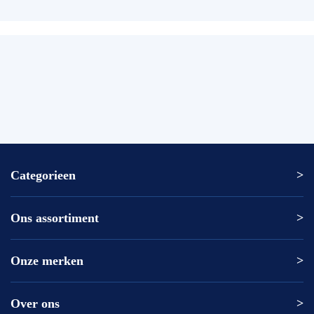
Categorieen
Ons assortiment
Altrex ladder
Altrex trap
Altrex kamersteiger
Onze merken
Altrex
Rolsteiger kopen
ASC
Kamersteiger kopen
DAS
Over ons
Altrex