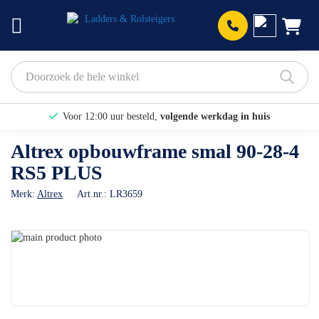
Prod
Voor 12:00 uur besteld,
volgende werkdag in huis
Bekijk hier onze Actiepagina
Altrex opbouwframe smal 90-28-4
RS5 PLUS
Binnen 1 dag een
gratis offerte
Merk:
Altrex
Art.nr.:
LR3659
Ga
naar
Ga
het
naar
einde
het
van
begin
de
van