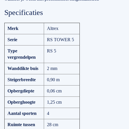
Specificaties
Merk
Altrex
Serie
RS TOWER 5
Type
RS 5
vergrendelpen
Wanddikte buis
2 mm
Steigerbreedte
0,90 m
Opbergdiepte
0,06 cm
Opberghoogte
1,25 cm
Aantal sporten
4
Ruimte tussen
28 cm