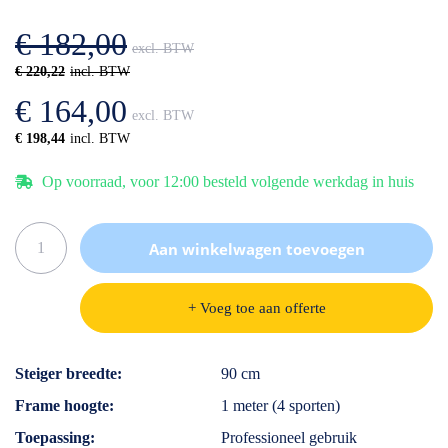
afbeeldingen-
de
gallerij
afbeeldingen-
€ 182,00
gallerij
€ 220,22
€ 164,00
€ 198,44
Op voorraad, voor 12:00 besteld volgende werkdag in huis
Aan winkelwagen toevoegen
+ Voeg toe aan offerte
Specificaties
Steiger breedte
90 cm
Frame hoogte
1 meter (4 sporten)
Toepassing
Professioneel gebruik