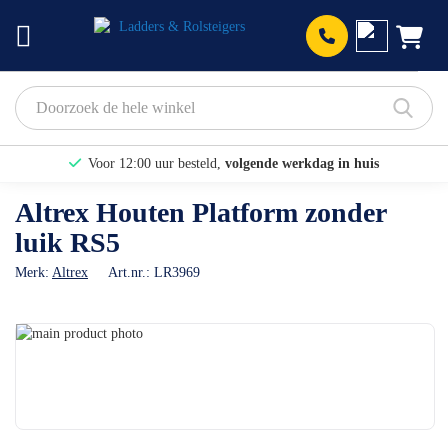
Prod
Voor 12:00 uur besteld,
volgende werkdag in huis
Bekijk hier onze Actiepagina
Altrex Houten Platform zonder
luik RS5
Binnen 1 dag een
gratis offerte
Merk:
Altrex
Art.nr.:
LR3969
Ga
naar
Ga
het
naar
einde
het
van
begin
de
van