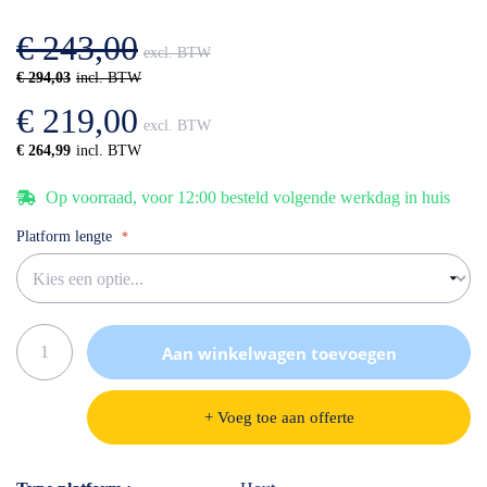
afbeeldingen-
de
gallerij
afbeeldingen-
€ 243,00
gallerij
€ 294,03
€ 219,00
€ 264,99
Op voorraad, voor 12:00 besteld volgende werkdag in huis
Platform lengte
Aan winkelwagen toevoegen
+ Voeg toe aan offerte
Specificaties