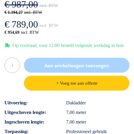
€ 987,00
gallerij
€ 1.194,27
€ 789,00
€ 954,69
Op voorraad, voor 12:00 besteld volgende werkdag in huis
Aan winkelwagen toevoegen
+ Voeg toe aan offerte
Specificaties
Uitvoering
Dakladder
Uitgeschoven lengte
7,00 meter
Ingeschoven lengte
7,00 meter
Toepassing
Professioneel gebruik