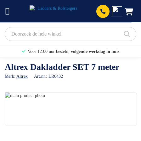
Prod
Voor 12:00 uur besteld,
volgende werkdag in huis
Bekijk hier onze Actiepagina
Altrex Dakladder SET 7 meter
Binnen 1 dag een
gratis offerte
Merk:
Altrex
Art.nr.:
LR6432
Ga
naar
Ga
het
naar
einde
het
van
begin
de
van
afbeeldingen-
de
gallerij
afbeeldingen-