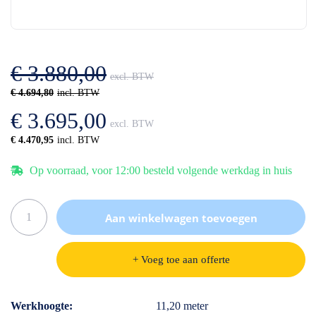
einde
het
van
begin
de
van
afbeeldingen-
de
gallerij
afbeeldingen-
€ 3.880,00
gallerij
€ 4.694,80
€ 3.695,00
€ 4.470,95
Op voorraad, voor 12:00 besteld volgende werkdag in huis
Aan winkelwagen toevoegen
+ Voeg toe aan offerte
Specificaties
Werkhoogte
11,20 meter