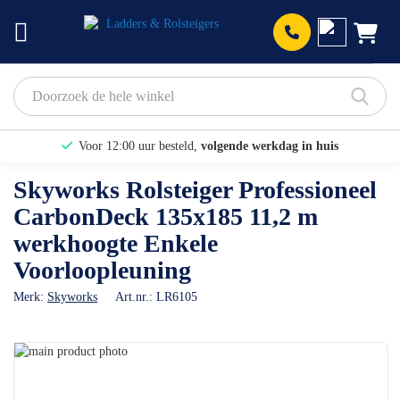
Prod
Voor 12:00 uur besteld,
volgende werkdag in huis
Bekijk hier onze Actiepagina
Skyworks Rolsteiger Professioneel
CarbonDeck 135x185 11,2 m
Binnen 1 dag een
gratis offerte
werkhoogte Enkele
Voorloopleuning
Merk:
Skyworks
Art.nr.:
LR6105
Ga
naar
Ga
het
naar