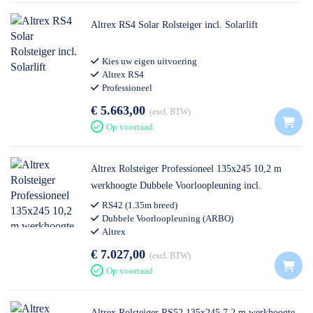
Altrex RS4 Solar Rolsteiger incl. Solarlift
Kies uw eigen uitvoering
Altrex RS4
Professioneel
€ 5.663,00
excl. BTW
Op voorraad
Altrex Rolsteiger Professioneel 135x245 10,2 m
werkhoogte Dubbele Voorloopleuning incl.
Steigeraanhanger Open
RS42 (1.35m breed)
Dubbele Voorloopleuning (ARBO)
Altrex
€ 7.027,00
excl. BTW
Op voorraad
Altrex Rolsteiger RS52 135x245 7,2 m werkhoogte