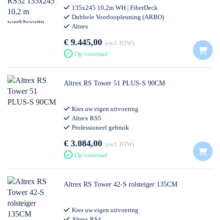
Steigeraanhanger DeLuxe
135x245 10,2m WH | FiberDeck
Dubbele Voorloopleuning (ARBO)
Altrex
€ 9.445,00
excl. BTW
Op voorraad
Altrex RS Tower 51 PLUS-S 90CM
Kies uw eigen uitvoering
Altrex RS5
Professioneel gebruik
€ 3.084,00
excl. BTW
Op voorraad
Altrex RS Tower 42-S rolsteiger 135CM
Kies uw eigen uitvoering
Altrex RS4