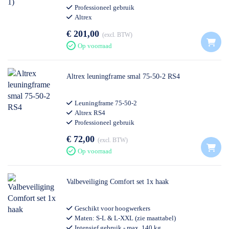
Professioneel gebruik
Altrex
€ 201,00
excl. BTW
Op voorraad
Altrex leuningframe smal 75-50-2 RS4
Leuningframe 75-50-2
Altrex RS4
Professioneel gebruik
€ 72,00
excl. BTW
Op voorraad
Valbeveiliging Comfort set 1x haak
Geschikt voor hoogwerkers
Maten: S-L & L-XXL (zie maattabel)
Intensief gebruik - max. 140 kg