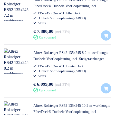
FiberDeck® Dubbele Voorloopleuning incl.
Steigeraanhanger Deluxe
135x245 7,2m WH | FiberDeck
Dubbele Voorloopleuning (ARBO)
Altrex
€ 7.800,00
excl. BTW
Op voorraad
Altrex Rolsteiger RS42 135x245 8,2 m werkhoogte
Dubbele Voorloopleuning incl. Steigeraanhanger
Open
135x245 8,2m WH | HoutenDeck
Dubbele Voorloopleuning (ARBO)
Altrex
€ 6.099,00
excl. BTW
Op voorraad
Altrex Rolsteiger RS52 135x245 10,2 m werkhoogte
FiberDeck® Dubbele Voorloopleuning incl.