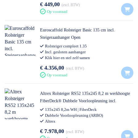
€ 449,00
excl. BTW
Op voorraad
Euroscaffold Rolsteiger Basic 135 cm incl.
Steigeraanhanger Open
Rolsteiger compleet 1.35
Incl. gesloten aanhanger
Klik hier en stel zelf samen
Euroscaffold
€ 4.356,00
excl. BTW
Op voorraad
Altrex Rolsteiger RS52 135x245 8,2 m werkhoogte
FiberDeck® Dubbele Voorloopleuning incl.
Steigeraanhanger DeLuxe
135x245 8,2m WH | FiberDeck
Dubbele Voorloopleuning (ARBO)
Altrex
€ 7.978,00
excl. BTW