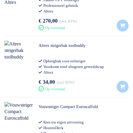
Professioneel gebruik
Altrex
€ 270,00
excl. BTW
Op voorraad
Altrex steigerbak toolbuddy
Opbergbak voor rolsteiger
Voorkomt rond slingeren gereedshcap
Altrex
€ 34,00
excl. BTW
Op voorraad
Vouwsteiger Compact Euroscaffold
Kies uw eigen uitvoering
HoutenDeck