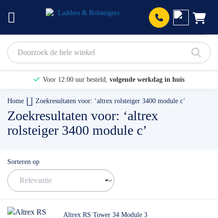
Prod
Voor 12:00 uur besteld,
volgende werkdag in huis
Bekijk hier onze Actiepagina
Home
Zoekresultaten voor: ‘altrex rolsteiger 3400 module c’
Zoekresultaten voor: ‘altrex
Binnen 1 dag een
gratis offerte
rolsteiger 3400 module c’
Sorteren op
Altrex RS Tower 34 Module 3