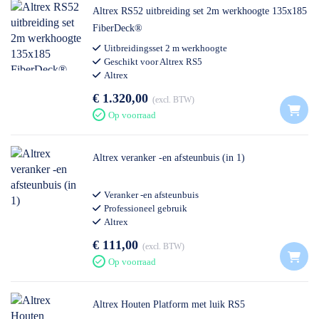
Altrex RS52 uitbreiding set 2m werkhoogte 135x185
FiberDeck®
Uitbreidingsset 2 m werkhoogte
Geschikt voor Altrex RS5
Altrex
€ 1.320,00
excl. BTW
Op voorraad
Altrex veranker -en afsteunbuis (in 1)
Veranker -en afsteunbuis
Professioneel gebruik
Altrex
€ 111,00
excl. BTW
Op voorraad
Altrex Houten Platform met luik RS5