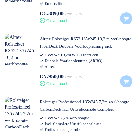
Euroscaffold
€ 5.389,00
excl. BTW
Op voorraad
Altrex Rolsteiger RS52 135x245 10,2 m werkhoogte
FiberDeck Dubbele Voorloopleuning incl.
Steigeraanhanger DeLuxe
135x245 10,2m WH | FiberDeck
Dubbele Voorloopleuning (ARBO)
Altrex
€ 7.950,00
excl. BTW
Op voorraad
Rolsteiger Professioneel 135x245 7,2m werkhoogte
CarbonDeck incl Uitwijkconsole Compleet
135x245 7,2m werkhoogte
Incl. Complete Uitwijkconsole set
Professioneel gebruik