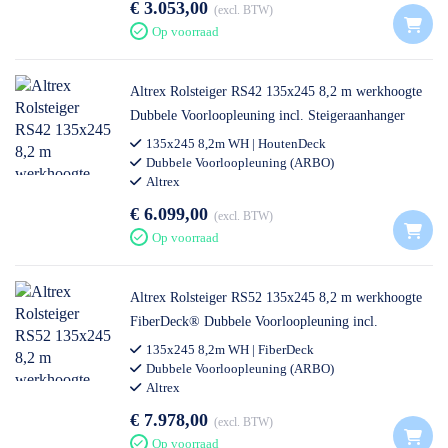
€ 3.053,00
excl. BTW
Op voorraad
Altrex Rolsteiger RS42 135x245 8,2 m werkhoogte
Dubbele Voorloopleuning incl. Steigeraanhanger
Open
135x245 8,2m WH | HoutenDeck
Dubbele Voorloopleuning (ARBO)
Altrex
€ 6.099,00
excl. BTW
Op voorraad
Altrex Rolsteiger RS52 135x245 8,2 m werkhoogte
FiberDeck® Dubbele Voorloopleuning incl.
Steigeraanhanger DeLuxe
135x245 8,2m WH | FiberDeck
Dubbele Voorloopleuning (ARBO)
Altrex
€ 7.978,00
excl. BTW
Op voorraad