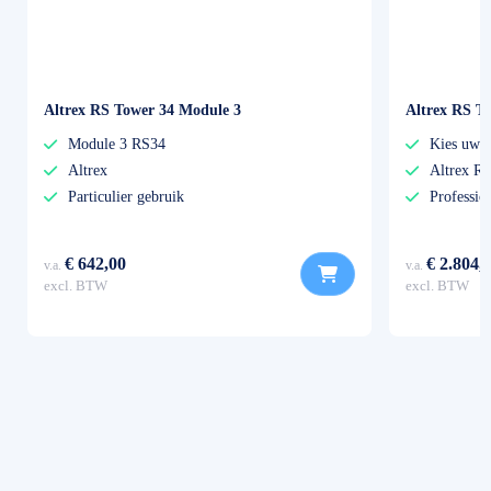
Altrex RS Tower 34 Module 3
Altrex RS To
Module 3 RS34
Kies uw e
Altrex
Altrex R
Particulier gebruik
Professio
€ 642,00
€ 2.804,
v.a.
v.a.
excl. BTW
excl. BTW