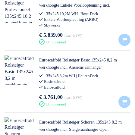
werkhoogte Enkele Voorloopleuning incl.
Steigeraanhanger Gesloten
135x245 10,2M WH | Hout-Deck
Enkele Voorloopleuning (ARBO)
Skyworks
€ 5.839,00
excl. BTW
Op voorraad
Euroscaffold Rolsteiger Basic 135x245 8,2 m
werkhoogte incl. Anssems aanhanger
135x245 8,2m WH | HoutenDeck
Basic schoren
Euroscaffold
€ 3.761,00
excl. BTW
Op voorraad
Euroscaffold Rolsteiger Schoren 135x245 8,2 m
werkhoogte incl. Steigeraanhanger Open