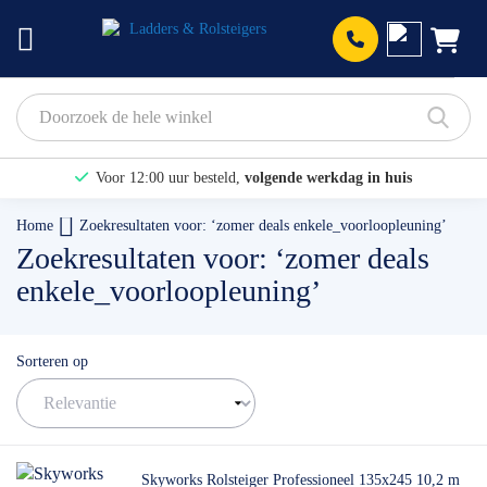
Prod
Voor 12:00 uur besteld,
volgende werkdag in huis
Bekijk hier onze Actiepagina
Home
Zoekresultaten voor: ‘zomer deals enkele_voorloopleuning’
Zoekresultaten voor: ‘zomer deals
Binnen 1 dag een
gratis offerte
enkele_voorloopleuning’
Sorteren op
Skyworks Rolsteiger Professioneel 135x245 10,2 m