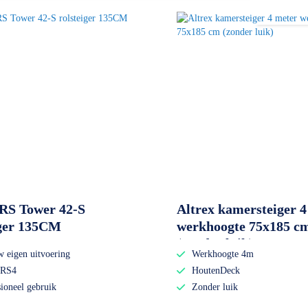
 RS Tower 42-S
Altrex kamersteiger 4
iger 135CM
werkhoogte 75x185 c
(zonder luik)
w eigen uitvoering
Werkhoogte 4m
 RS4
HoutenDeck
sioneel gebruik
Zonder luik