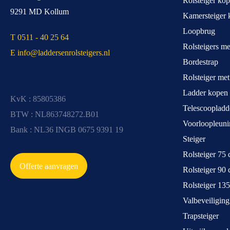
Rolsteiger ko
9291 MD Kollum
Kamersteiger 
Loopbrug
T 0511 - 40 25 64
Rolsteigers m
E info@laddersenrolsteigers.nl
Bordestrap
Rolsteiger me
Ladder kopen
KvK : 85805386
Telescoopladd
BTW : NL863748272.B01
Voorloopleuni
Bank : NL36 INGB 0675 9391 19
Steiger
Rolsteiger 75
Offerte aanvragen
Rolsteiger 90
Rolsteiger 13
Valbeveiliging
Trapsteiger