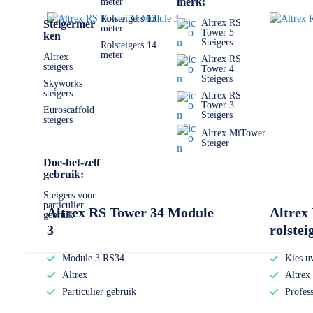
merk:
meter
Rolsteigers 13
Altrex RS
Steigermer
meter
Tower 5
ken
Steigers
Rolsteigers 14
meter
Altrex
Altrex RS
steigers
Tower 4
Steigers
Skyworks
steigers
Altrex RS
Tower 3
Euroscaffold
Steigers
steigers
Altrex MiTower
Steiger
Doe-het-zelf
gebruik:
Steigers voor
particulier
Altrex RS Tower 34 Module
Altrex
gebruik
3
rolste
Module 3 RS34
Kies u
Altrex
Altrex
Particulier gebruik
Profes