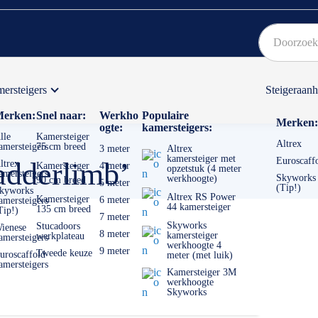
ersteigers
Steigeraan
Bekijk hier onze Actiepagina
Binnen 1 dag een
gratis
erken:
Snel naar:
Werkho
Populaire
Merken:
ogte:
kamersteigers:
lle
Kamersteiger
Altrex
amersteigers
75 cm breed
3 meter
Altrex
kamersteiger met
Euroscaff
ladderlimb’
ltrex
Kamersteiger
4 meter
opzetstuk (4 meter
amersteigers
Skyworks
werkhoogte)
90 cm breed
5 meter
(Tip!)
kyworks
Altrex RS Power
Kamersteiger
6 meter
amersteigers
44 kamersteiger
135 cm breed
Tip!)
7 meter
Skyworks
Stucadoors
ienese
8 meter
kamersteiger
werkplateau
amersteigers
werkhoogte 4
9 meter
Tweede keuze
uroscaffold
meter (met luik)
amersteigers
Kamersteiger 3M
werkhoogte
Skyworks