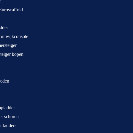
e
Euroscaffold
dder
 uitwijkconsole
rsteiger
teiger kopen
treden
opladder
ger schoren
r ladders