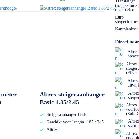
Trapsteiger
(trappentoren
onderdelen
Euro
steigerframes
Kantplankset
Direct naar
Altrex
opbou
Altrex
steiger
(Fiber
Altrex
uitwij
 meter
Altrex steigeraanhanger
Altre
steige
m
Basic 1.85/2.45
Altrex
voorlo
(Safe-
Steigeraanhanger Basic
Altre
Geschikt voor lengtes: 185 / 245
stabil
Altrex
Altrex
onderd