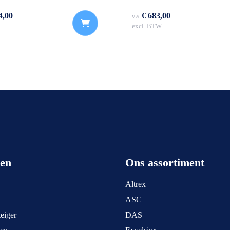
4,00
€ 683,00
v.a.
excl. BTW
een
Ons assortiment
Altrex
ASC
eiger
DAS