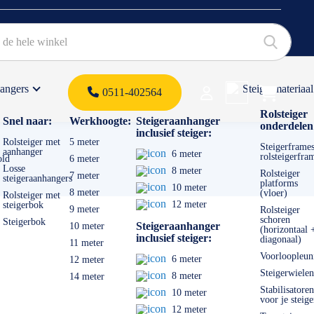
hangers
Steigermateriaal
Products 
0511-402564
 offerte
Rolsteiger
Snel naar:
Werkhoogte:
Steigeraanhanger
onderdelen
inclusief steiger:
Rolsteiger met
5 meter
Steigerframes
aanhanger
6 meter
rolsteigerfra
old
6 meter
Losse
8 meter
Rolsteiger
7 meter
steigeraanhangers
platforms
10 meter
8 meter
(vloer)
Rolsteiger met
12 meter
steigerbok
9 meter
Rolsteiger
schoren
Steigerbok
Steigeraanhanger
10 meter
(horizontaal 
inclusief steiger:
diagonaal)
11 meter
Voorloopleun
6 meter
12 meter
Steigerwielen
8 meter
14 meter
Stabilisatoren
10 meter
voor je steige
12 meter