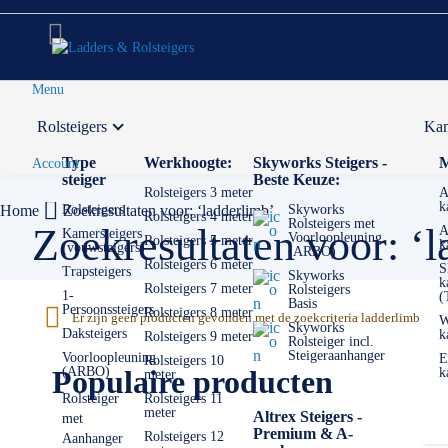
Menu
Rolsteigers
Kam
Voor 12:00 uur besteld,
volgende werkdag in huis
Type
Werkhoogte:
Skyworks Steigers -
M
Account
steiger
Beste Keuze:
Rolsteigers 3 meter
A
k
Home
Rolsteigers
Zoekresultaten voor: ‘ladderlimb’
Skyworks
Rolsteigers 4 meter
Rolsteigers met
Zoekresultaten voor: ‘
A
Kamersteigers
Voorloopleuning
Rolsteigers 5 meter
k
(vouwsteigers)
(ARBO)
Rolsteigers 6 meter
S
Trapsteigers
Skyworks
k
Rolsteigers 7 meter
Rolsteigers
1-
(
Basis
Persoonssteigers
Rolsteigers 8 meter
Er zijn geen producten gevonden met de zoekcriteria ladderlimb
W
Skyworks
Daksteigers
k
Rolsteigers 9 meter
Rolsteiger incl.
Steigeraanhanger
Voorloopleuning
E
Rolsteigers 10
Populaire producten
(ARBO)
k
meter
Rolsteiger
Rolsteigers 11
meter
Altrex Steigers -
met
Premium & A-
Rolsteigers 12
Aanhanger