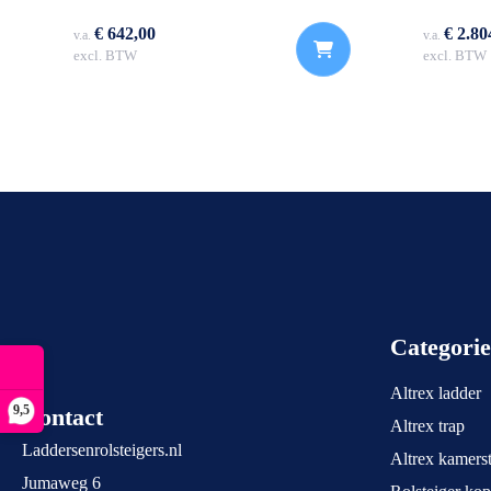
€ 642,00
€ 2.80
v.a.
v.a.
excl. BTW
excl. BTW
Categori
Altrex ladder
9,5
Contact
Altrex trap
Laddersenrolsteigers.nl
Altrex kamerst
Jumaweg 6