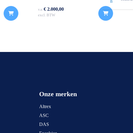
€ 2.000,00
v.a.
excl. BTW
Onze merken
Altrex
ASC
DAS