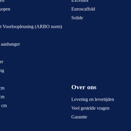
pen
Excelsior
kopen
Euroscaffold
Solide
et Voorloopleuning (ARBO norm)
t aanhanger
er
ng
Over ons
 cm
 cm
Levering en levertijden
5 cm
Veel gestelde vragen
Garantie