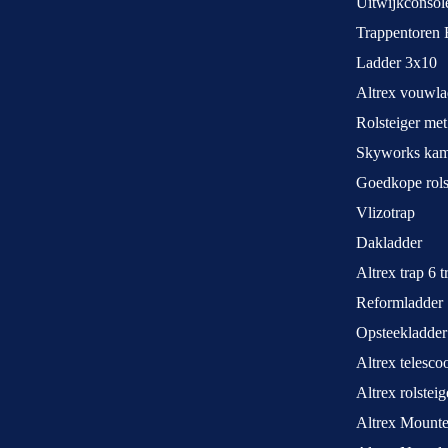
Uitwijkconsol
Trappentoren 
Ladder 3x10
Altrex vouwla
Rolsteiger met
Skyworks kame
Goedkope rols
Vlizotrap
Dakladder
Altrex trap 6 
Reformladder
Opsteekladder
Altrex telesco
Altrex rolstei
Altrex Mounte