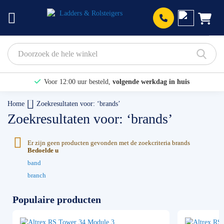
Prod
Voor 12:00 uur besteld,
volgende werkdag in huis
Bekijk hier onze Actiepagina
Home
Zoekresultaten voor: ‘brands’
Zoekresultaten voor: ‘brands’
Binnen 1 dag een
gratis offerte
Er zijn geen producten gevonden met de zoekcriteria brands
Bedoelde u
band
branch
Populaire producten