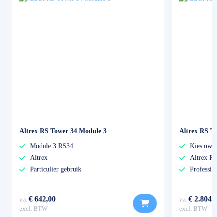
Altrex RS Tower 34 Module 3
Altrex RS To
Module 3 RS34
Kies uw e
Altrex
Altrex R
Particulier gebruik
Professio
€ 642,00
€ 2.804,
v.a.
v.a.
excl. BTW
excl. BTW